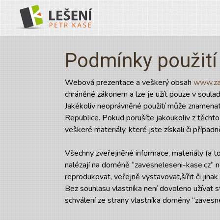
Podmínky použití
Webová prezentace a veškerý obsah
www.za
chráněné zákonem a lze je užít pouze v soula
Jakékoliv neoprávněné použití může znamenat
Republice. Pokud porušíte jakoukoliv z těchto
veškeré materiály, které jste získali či případně
Všechny zveřejněné informace, materiály (a to j
nalézají na doméně “zavesneleseni-kase.cz“
reprodukovat, veřejně vystavovat,šířit či jinak
Bez souhlasu vlastníka není dovoleno užívat s
schválení ze strany vlastníka domény “zavesn