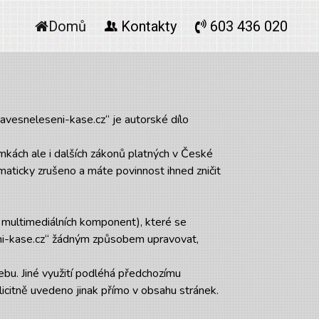
Domů
Kontakty
603 436 020
avesneleseni-kase.cz“ je autorské dílo
kách ale i dalších zákonů platných v České
maticky zrušeno a máte povinnost ihned zničit
ích multimediálních komponent), které se
ni-kase.cz“ žádným způsobem upravovat,
ebu. Jiné využití podléhá předchozímu
icitně uvedeno jinak přímo v obsahu stránek.