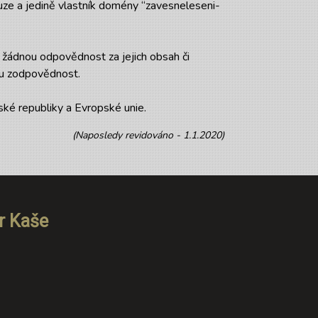
ze a jedině vlastník domény “zavesneleseni-
e žádnou odpovědnost za jejich obsah či
ou zodpovědnost.
ké republiky a Evropské unie.
(Naposledy revidováno - 1.1.2020)
r Kaše