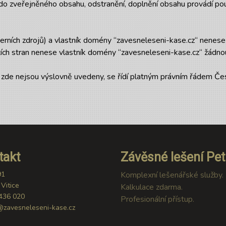
o zveřejněného obsahu, odstranění, doplnění obsahu provádí pou
terních zdrojů) a vlastník domény “zavesneleseni-kase.cz“ nenes
tích stran nenese vlastník domény “zavesneleseni-kase.cz“ žádn
 zde nejsou výslovně uvedeny, se řídí platným právním řádem Čes
takt
Závěsné lešení Pet
91
Komplexní lešenářské služby.
Vitice
Kalkulace zdarma.
436 020
Profesionální přístup.
@zavesneleseni-kase.cz