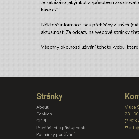
Je zakázáno jakýmkoliv způsobem zasahovat d
kase.cz“.
Některé informace jsou přebírány z jiných (ex
aktuálnost. Za odkazy na webové stránky tře
Všechny okolnosti užívání tohoto webu, které
Stránky
Kon
About
Vitice 
Cookies
281 06 
GDPR
603 
Prohlášení o přístupnosti
info
Podmínky používání