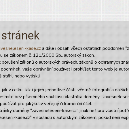
 stránek
vesneleseni-kase.cz
a dále i obsah všech ostatních poddomén “z
du se zákonem č. 121/2000 Sb., autorský zákon.
 porušení zákonů o autorských právech, zákonů o ochranných znám
 podmínek, vaše oprávnění používat i prohlížet tento web je auto
 stáhli nebo vytiskli.
ak v celku, tak i jejich jednotlivé části, včetně fotografií a dalš
 nesmíte bez písemného souhlasu vlastníka domény “zavesnelese
 používat pro jakýkoliv veřejný či komerční účel.
tránky domény “zavesneleseni-kase.cz“ jinak než pro vlastní potř
eleseni-kase.cz“ v souladu s autorským zákonem, pokud není expl